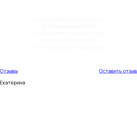
Более 3000 вылечившихся
85% выздоровление
Анонимность лечения 5 лет
гарантии 15 лет опыта
Постлечебная поддержка
Отзывы
Оставить отзыв
Екатерина
Мой муж пил 9 лет. Страшно было то, что в алкогольном
опьянении он становился очень буйным и агрессивным, с
ним страшно было оставаться в одном помещении.
Иногда приходилось в буквальном...