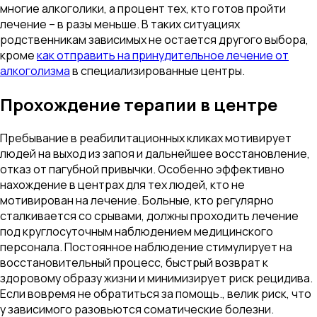
многие алкоголики, а процент тех, кто готов пройти
лечение – в разы меньше. В таких ситуациях
родственникам зависимых не остается другого выбора,
кроме
как отправить на принудительное лечение от
алкоголизма
в специализированные центры.
Прохождение терапии в центре
Пребывание в реабилитационных кликах мотивирует
людей на выход из запоя и дальнейшее восстановление,
отказ от пагубной привычки. Особенно эффективно
нахождение в центрах для тех людей, кто не
мотивирован на лечение. Больные, кто регулярно
сталкивается со срывами, должны проходить лечение
под круглосуточным наблюдением медицинского
персонала. Постоянное наблюдение стимулирует на
восстановительный процесс, быстрый возврат к
здоровому образу жизни и минимизирует риск рецидива.
Если вовремя не обратиться за помощь., велик риск, что
у зависимого разовьются соматические болезни.